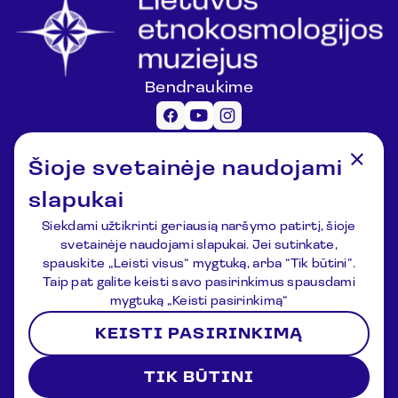
Bendraukime
Informacija lankytojams
Šioje svetainėje naudojami
registracija@lemuziejus.lt
+370 6 152 0688
slapukai
Kiti klausimai
Siekdami užtikrinti geriausią naršymo patirtį, šioje
info@etnokosmomuziejus.lt
svetainėje naudojami slapukai. Jei sutinkate,
+370 3 834 5424
spauskite „Leisti visus“ mygtuką, arba “Tik būtini”.
Adresas
Taip pat galite keisti savo pasirinkimus spausdami
Kulionių k., Žvaigždžių g. 10, Čiulėnų
mygtuką „Keisti pasirinkimą“
sen., Molėtų r.
KEISTI PASIRINKIMĄ
P./d. Nr.44, LT-33354, Molėtai
Registracija
Naujienos
Apie muziejų
Kontaktai
TIK BŪTINI
Sąlygos ir nuostatos
Privatumo politika
2026 © Lithuanian Ethnocosmology Museum. All rights