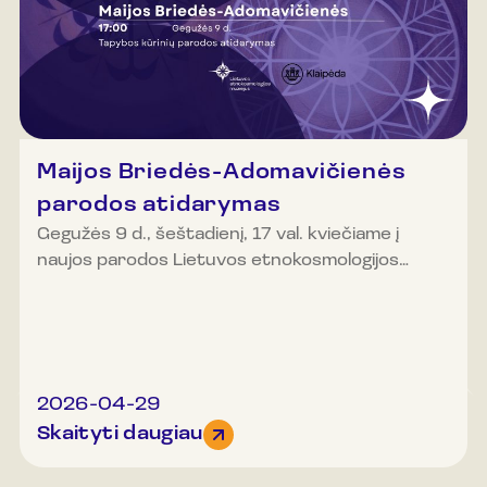
Maijos Briedės-Adomavičienės
parodos atidarymas
Gegužės 9 d., šeštadienį, 17 val. kviečiame į
naujos parodos Lietuvos etnokosmologijos
muziejaus apžvalgos aikštelėje atidarymą.
Parodos atidarymo metu turėsite galimybę
susipažinti ir daugiau išgirsti apie kūrybinį
procesą iš pačios autorės. Latvijoje gimusi, šiuo
metu tarp Londono ir Baltijos regiono kurianti
2026-04-29
dailininkė Maija Briedė-Adomavičienė savo
Skaityti daugiau
kūryboje jungia dvi iš pirmo žvilgsnio tolimas,
tačiau giliai susijusias sritis – baltų etnokultūrinį