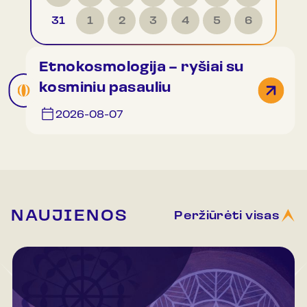
31
1
2
3
4
5
6
Etnokosmologija – ryšiai su
kosminiu pasauliu
2026-08-07
NAUJIENOS
Peržiūrėti visas