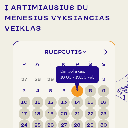
Į ARTIMIAUSIUS DU
MĖNESIUS VYKSIANČIAS
VEIKLAS
P
A
T
K
P
Š
S
Darbo laikas:
10:00 - 19:00 val.
27
28
29
30
31
1
2
3
4
5
6
7
8
9
10
11
12
13
14
15
16
17
18
19
20
21
22
23
24
25
26
27
28
29
30