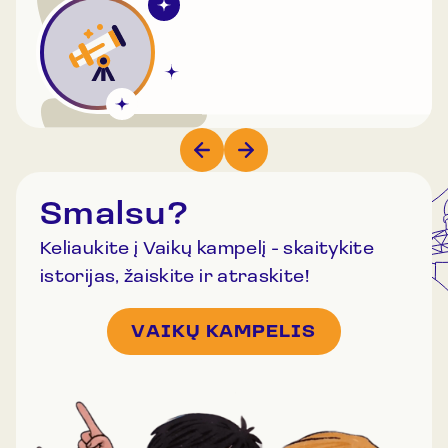
apmąstyti – apie mūsų vietą visatoje, apie ryšį su
protėvių pasaulėžiūra ir apie tai, kaip senosios
žinios gali būti perskaitomos iš naujo šiandienos
kontekste. Šis projektas yra finansuojamas
Klaipėdos miesto savivaldybės pagal kultūros ir
meno kūrėjų stipendiją.
Smalsu?
Keliaukite į Vaikų kampelį - skaitykite
istorijas, žaiskite ir atraskite!
VAIKŲ KAMPELIS