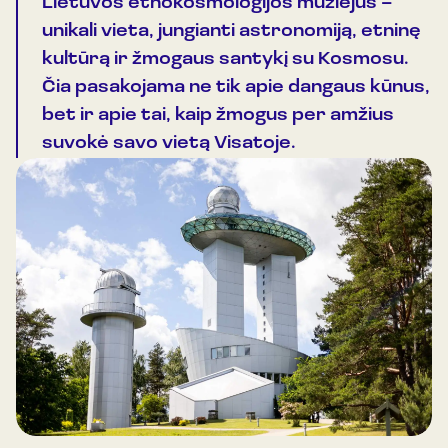
Lietuvos etnokosmologijos muziejus –
unikali vieta, jungianti astronomiją, etninę
kultūrą ir žmogaus santykį su Kosmosu.
Čia pasakojama ne tik apie dangaus kūnus,
bet ir apie tai, kaip žmogus per amžius
suvokė savo vietą Visatoje.