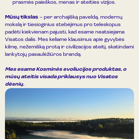
prasmės paieškos, menas ir ateities vizijos.
Mūsų tikslas
– per archajišką paveldą, modernų
mokslą ir tiesioginius stebėjimus pro teleskopus
padėti kiekvienam pajusti, kad esame neatsiejama
Visatos dalis. Mes keliame klausimus apie gyvybės
kilmę, nežemišką protą ir civilizacijos ateitį, skatindami
lankytojų pasaulėžiūros brandą.
Mes esame Kosminės evoliucijos produktas, o
mūsų ateitis visada priklausys nuo Visatos
dėsnių.