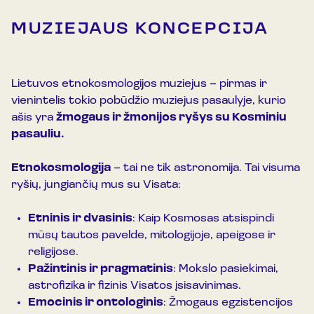
MUZIEJAUS KONCEPCIJA
Lietuvos etnokosmologijos muziejus – pirmas ir
vienintelis tokio pobūdžio muziejus pasaulyje, kurio
ašis yra
žmogaus ir žmonijos ryšys su Kosminiu
pasauliu.
Etnokosmologija
– tai ne tik astronomija. Tai visuma
ryšių, jungiančių mus su Visata:
Etninis ir dvasinis
: Kaip Kosmosas atsispindi
mūsų tautos pavelde, mitologijoje, apeigose ir
religijose.
Pažintinis ir pragmatinis
: Mokslo pasiekimai,
astrofizika ir fizinis Visatos įsisavinimas.
Emocinis ir ontologinis
: Žmogaus egzistencijos