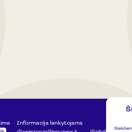
Š
kime
Informacija lankytojams
Kiti klaus
Siekdami
registracija@lemuziejus.lt
info@etnokosmom