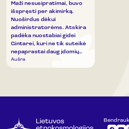
Maži nesusipratimai, buvo
išspręsti per akimirką.
Nuoširdus dėkui
administratorėms. Atskira
padėka nuostabiai gidei
Gintarei, kuri ne tik suteikė
nepaprastai daug įdomių
žinių, bet ir puikiai tvarkėsi
Aušra
su ,,drausmingais " vaikais.
Muziejuje lankomės jau
keletą kartų ir kas kart iš
naujo žavimės
ekspozicijomis . Nuoširdus
dėkui gidei Gintarei.
Bendrau