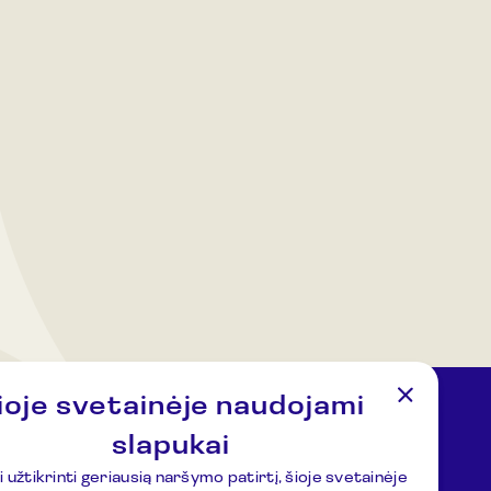
ioje svetainėje naudojami
slapukai
imai
Adresas
 užtikrinti geriausią naršymo patirtį, šioje svetainėje
uziejus.lt
Kulionių k., Žvaigždžių g. 10, Čiulėnų