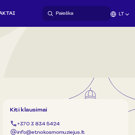
AKTAI
LT
Kiti klausimai
+370 3 834 5424
info@etnokosmomuziejus.lt