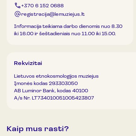
+370 6 152 0688
registracija@lemuziejus.lt
Informacija teikiama darbo dienomis nuo 8.30
iki 16.00 ir šeštadieniais nuo 11.00 iki 15.00.
Rekvizitai
Lietuvos etnokosmologijos muziejus
Įmonės kodas 293303050
AB Luminor Bank, kodas 40100
A/s Nr. LT734010051005423807
Kaip mus rasti?