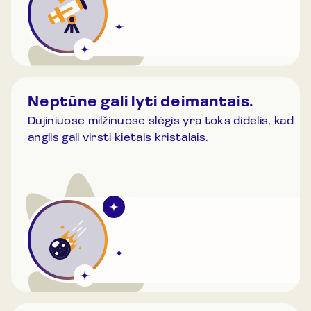
Neptūne gali lyti deimantais.
Dujiniuose milžinuose slėgis yra toks didelis, kad
anglis gali virsti kietais kristalais.