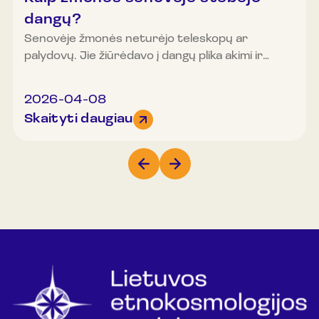
dangų?
Senovėje žmonės neturėjo teleskopų ar
palydovų. Jie žiūrėdavo į dangų plika akimi ir
stebėdavo, kaip keičiasi metų laikai, kaip teka ir
leidžiasi saulė, kaip danguje šviečia mėnulis ar
2026-04-08
žvaigždynai. Iš tų stebėjimų gimė dainos,
Skaityti daugiau
pasakos, raštai ant audinių, piešiniai ant
margučių, puošybos elementai ant baldų, taip
pat orų spėjimai ir kaimo darbų planavimas.