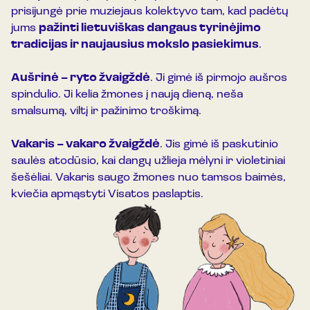
prisijungė prie muziejaus kolektyvo tam, kad padėtų
jums
pažinti lietuviškas dangaus tyrinėjimo
tradicijas ir naujausius mokslo pasiekimus
.
Aušrinė – ryto žvaigždė
. Ji gimė iš pirmojo aušros
spindulio. Ji kelia žmones į naują dieną, neša
smalsumą, viltį ir pažinimo troškimą.
Vakaris – vakaro žvaigždė
. Jis gimė iš paskutinio
saulės atodūsio, kai dangų užlieja mėlyni ir violetiniai
šešėliai. Vakaris saugo žmones nuo tamsos baimės,
kviečia apmąstyti Visatos paslaptis.