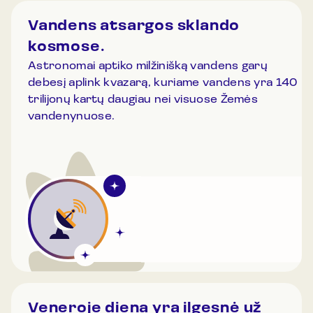
Vandens atsargos sklando
kosmose.
Astronomai aptiko milžinišką vandens garų
debesį aplink kvazarą, kuriame vandens yra 140
trilijonų kartų daugiau nei visuose Žemės
vandenynuose.
Veneroje diena yra ilgesnė už