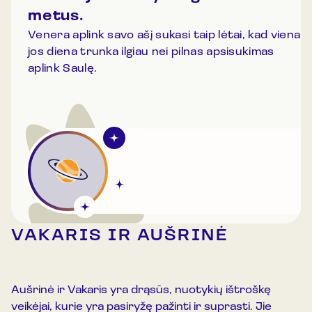
metus.
Venera aplink savo ašį sukasi taip lėtai, kad viena
jos diena trunka ilgiau nei pilnas apsisukimas
aplink Saulę.
VAKARIS IR AUŠRINĖ
Aušrinė ir Vakaris yra drąsūs, nuotykių ištroškę
veikėjai, kurie yra pasiryžę pažinti ir suprasti. Jie