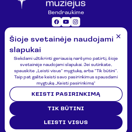
Bendraukime
Informacija lankytojams
Šioje svetainėje naudojami
registracija@lemuziejus.lt
+370 6 152 0688
slapukai
Kiti klausimai
Siekdami užtikrinti geriausią naršymo patirtį, šioje
info@etnokosmomuziejus.lt
svetainėje naudojami slapukai. Jei sutinkate,
+370 3 834 5424
spauskite „Leisti visus“ mygtuką, arba “Tik būtini”.
Adresas
Taip pat galite keisti savo pasirinkimus spausdami
Kulionių k., Žvaigždžių g. 10, Čiulėnų
mygtuką „Keisti pasirinkimą“
sen., Molėtų r.
KEISTI PASIRINKIMĄ
P./d. Nr.44, LT-33354, Molėtai
Registracija
Naujienos
Apie muziejų
Kontaktai
TIK BŪTINI
Sąlygos ir nuostatos
Privatumo politika
2026 © Lithuanian Ethnocosmology Museum. All rights
reserved
LEISTI VISUS