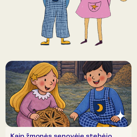
Kaip žmonės senovėje stebėjo