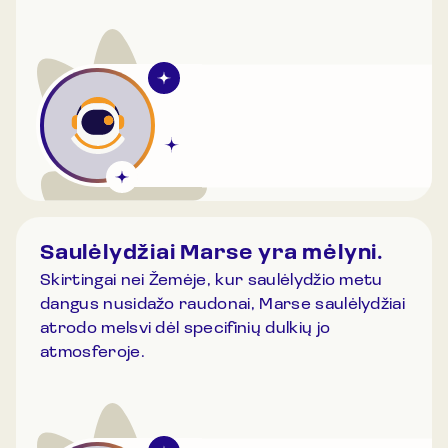
Saulėlydžiai Marse yra mėlyni.
Skirtingai nei Žemėje, kur saulėlydžio metu
dangus nusidažo raudonai, Marse saulėlydžiai
atrodo melsvi dėl specifinių dulkių jo
atmosferoje.