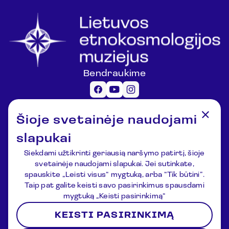
Bendraukime
Informacija lankytojams
Šioje svetainėje naudojami
registracija@lemuziejus.lt
+370 6 152 0688
slapukai
Kiti klausimai
Siekdami užtikrinti geriausią naršymo patirtį, šioje
info@etnokosmomuziejus.lt
svetainėje naudojami slapukai. Jei sutinkate,
+370 3 834 5424
spauskite „Leisti visus“ mygtuką, arba “Tik būtini”.
Adresas
Taip pat galite keisti savo pasirinkimus spausdami
Kulionių k., Žvaigždžių g. 10, Čiulėnų
mygtuką „Keisti pasirinkimą“
sen., Molėtų r.
KEISTI PASIRINKIMĄ
P./d. Nr.44, LT-33354, Molėtai
Registracija
Naujienos
Apie muziejų
Kontaktai