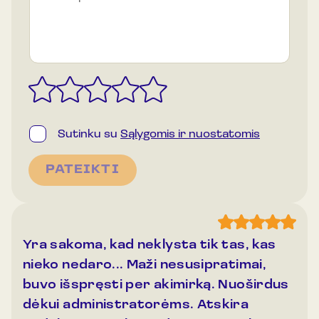
s
S
u
ti
ki
m
a
s
S
*
Sutinku su
Sąlygomis ir nuostatomis
u
V
t
a
PATEIKTI
i
r
k
d
i
m
a
a
s
s
Yra sakoma, kad neklysta tik tas, kas
nieko nedaro... Maži nesusipratimai,
buvo išspręsti per akimirką. Nuoširdus
dėkui administratorėms. Atskira