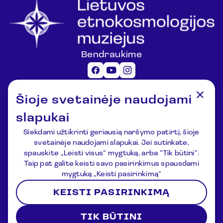
Bendraukime
Informacija lankytojams
Šioje svetainėje naudojami
registracija@lemuziejus.lt
+370 6 152 0688
slapukai
Kiti klausimai
Siekdami užtikrinti geriausią naršymo patirtį, šioje
info@etnokosmomuziejus.lt
svetainėje naudojami slapukai. Jei sutinkate,
+370 3 834 5424
spauskite „Leisti visus“ mygtuką, arba “Tik būtini”.
Adresas
Taip pat galite keisti savo pasirinkimus spausdami
Kulionių k., Žvaigždžių g. 10, Čiulėnų
mygtuką „Keisti pasirinkimą“
sen., Molėtų r.
KEISTI PASIRINKIMĄ
P./d. Nr.44, LT-33354, Molėtai
Registracija
Naujienos
Apie muziejų
Kontaktai
TIK BŪTINI
Sąlygos ir nuostatos
Privatumo politika