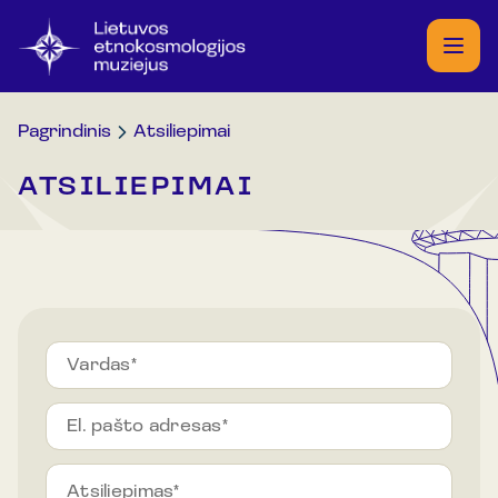
Pagrindinis
Atsiliepimai
ATSILIEPIMAI
S
Vardas
*
u
ti
El. pašto adresas
*
ki
m
a
Atsiliepimas
*