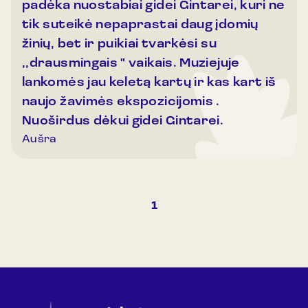
padėka nuostabiai gidei Gintarei, kuri ne
tik suteikė nepaprastai daug įdomių
žinių, bet ir puikiai tvarkėsi su
,,drausmingais " vaikais. Muziejuje
lankomės jau keletą kartų ir kas kart iš
naujo žavimės ekspozicijomis .
Nuoširdus dėkui gidei Gintarei.
Aušra
1