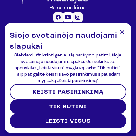
Bendraukime
Informacija lankytojams
Šioje svetainėje naudojami
registracija@lemuziejus.lt
+370 6 152 0688
slapukai
Kiti klausimai
Siekdami užtikrinti geriausią naršymo patirtį, šioje
info@etnokosmomuziejus.lt
svetainėje naudojami slapukai. Jei sutinkate,
+370 3 834 5424
spauskite „Leisti visus“ mygtuką, arba “Tik būtini”.
Adresas
Taip pat galite keisti savo pasirinkimus spausdami
Kulionių k., Žvaigždžių g. 10, Čiulėnų
mygtuką „Keisti pasirinkimą“
sen., Molėtų r.
KEISTI PASIRINKIMĄ
P./d. Nr.44, LT-33354, Molėtai
Registracija
Naujienos
Apie muziejų
Kontaktai
TIK BŪTINI
Sąlygos ir nuostatos
Privatumo politika
2026 © Lithuanian Ethnocosmology Museum. All rights
reserved
LEISTI VISUS