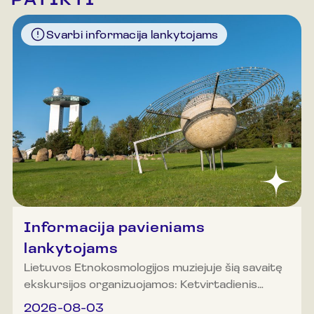
PATIKTI
Svarbi informacija lankytojams
Informacija pavieniams
lankytojams
Lietuvos Etnokosmologijos muziejuje šią savaitę
ekskursijos organizuojamos: Ketvirtadienis
(rugpjūčio 6 d.): 10.00, 11.00, 11.30, 12.00, 12.30,
2026-08-03