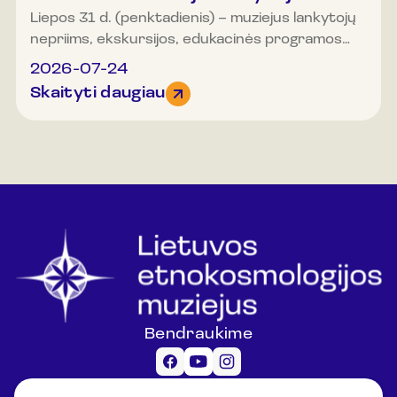
Liepos 31 d. (penktadienis) – muziejus lankytojų
nepriims, ekskursijos, edukacinės programos
bus neorganizuojamos.
2026-07-24
Skaityti daugiau
Bendraukime
Informacija lankytojams