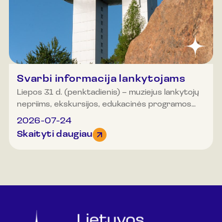
12.30, 13.00, 13.30, 14.00, 14.30, 15.00 ir 16.00
val. Organizuotos grupės (20 ir daugiau asmenų)
gali registruotis ir kitu laiku.Dėmesio!
Ekskursijoje gali dalyvauti ribotas dalyvių
skaičius, todėl rekomenduojame registruotis.
Svarbi informacija lankytojams
Liepos 31 d. (penktadienis) – muziejus lankytojų
nepriims, ekskursijos, edukacinės programos
bus neorganizuojamos.
2026-07-24
Skaityti daugiau