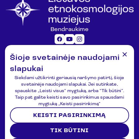
Bendraukime
Informacija lankytojams
Šioje svetainėje naudojami
registracija@lemuziejus.lt
+370 6 152 0688
slapukai
Kiti klausimai
Siekdami užtikrinti geriausią naršymo patirtį, šioje
info@etnokosmomuziejus.lt
svetainėje naudojami slapukai. Jei sutinkate,
+370 3 834 5424
spauskite „Leisti visus“ mygtuką, arba “Tik būtini”.
Adresas
Taip pat galite keisti savo pasirinkimus spausdami
Kulionių k., Žvaigždžių g. 10, Čiulėnų
mygtuką „Keisti pasirinkimą“
sen., Molėtų r.
KEISTI PASIRINKIMĄ
P./d. Nr.44, LT-33354, Molėtai
Registracija
Naujienos
Apie muziejų
Kontaktai
TIK BŪTINI
Sąlygos ir nuostatos
Privatumo politika
2026 © Lithuanian Ethnocosmology Museum. All rights