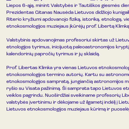
Liepos 6-ąją, minint Valstybės ir Tautiškos giesmės di
Prezidentas Gitanas Nausėda Lietuvos didžiojo kuniga
Riterio kryžiumi apdovanojo fiziką, istoriką, etnologą, v
etnokosmologijos muziejaus įkūrėjų prof. Libertą Klimką
Valstybinis apdovanojimas profesoriui skirtas už Lietuv
etnologijos tyrimus, inicijuotą paleoastronomijos kryptį 
kalendorinių papročių tyrimus ir jų sklaidą.
Prof. Libertas Klimka yra vienas Lietuvos etnokosmolog
etnokosmologijos termino autorių. Kartu su astronom
etnokosmologijos sampratą, jungiančią astronomijos mo
ryšio su Visata pažinimą. Ši samprata tapo Lietuvos e
veiklos pagrindu. Nuoširdžiai sveikiname profesorių Li
valstybės įvertinimu ir dėkojame už ilgametį indėlį į Lie
Lietuvos etnokosmologijos muziejaus kūrimą ir puoselė