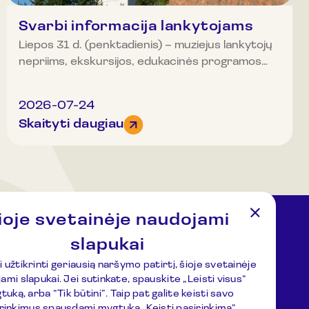
Svarbi informacija lankytojams
Liepos 31 d. (penktadienis) – muziejus lankytojų
nepriims, ekskursijos, edukacinės programos
bus neorganizuojamos.
2026-07-24
Skaityti daugiau
ioje svetainėje naudojami
slapukai
imai
Adresas
 užtikrinti geriausią naršymo patirtį, šioje svetainėje
uziejus.lt
Kulionių k., Žvaigždžių g. 10, Čiulėnų
ami slapukai. Jei sutinkate, spauskite „Leisti visus“
sen., Molėtų r.
uką, arba “Tik būtini”. Taip pat galite keisti savo
P./d. Nr.44, LT-33354, Molėtai
rinkimus spausdami mygtuką „Keisti pasirinkimą“