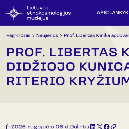
APSILANKYK
Pagrindinis
Naujienos
Prof. Libertas Klimka apdovan
PROF. LIBERTAS
DIDŽIOJO KUNIG
RITERIO KRYŽIU
2026 rugpjūčio 06 d.
Dalintis