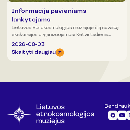
Informacija pavieniams
lankytojams
Lietuvos Etnokosmologijos muziejuje šią savaitę
ekskursijos organizuojamos: Ketvirtadienis
(rugpjūčio 6 d.): 10.00, 11.00, 11.30, 12.00, 12.30,
2026-08-03
13.00, 13.30, 14.00, 14.30 (EN.k), 15.00, 16.00,
Skaityti daugiau
17.00 ir 18.00 val. Penktadienis (rugpjūčio 7 d.):
10.00, 11.00, 12.00, 13.00, 13.30 (RU, k), 14.00,
14.30 (EN.k), 15.00, 16.00, 17.00 ir 18.00
Šeštadienis (rugpjūčio 8 d.): 12.00, 12.30, 13.30,
14.00 (RU. k), 14.30, 15.00, 16.00, 17.00 ir 18.00
val. Sekmadienis (rugpjūčio 9 d.): 11.00, 12.00,
12.30, 13.00, 13.30, 14.00, 14.30, 15.00 ir 16.00
val. Organizuotos grupės (20 ir daugiau asmenų)
Bendrau
gali registruotis ir kitu laiku.Dėmesio!
Ekskursijoje gali dalyvauti ribotas dalyvių
skaičius, todėl rekomenduojame registruotis.