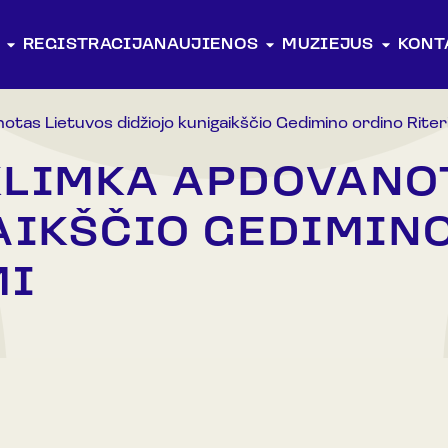
REGISTRACIJA
NAUJIENOS
MUZIEJUS
KONT
otas Lietuvos didžiojo kunigaikščio Gedimino ordino Riter
 KLIMKA APDOVANO
AIKŠČIO GEDIMIN
MI