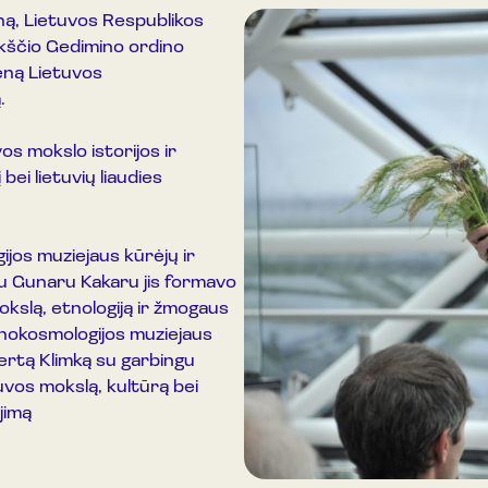
eną, Lietuvos Respublikos
ikščio Gedimino ordino
ieną Lietuvos
.
os mokslo istorijos ir
bei lietuvių liaudies
ijos muziejaus kūrėjų ir
u Gunaru Kakaru jis formavo
kslą, etnologiją ir žmogaus
tnokosmologijos muziejaus
bertą Klimką su garbingu
tuvos mokslą, kultūrą bei
jimą