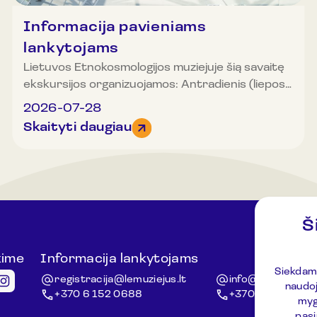
Informacija pavieniams
lankytojams
Lietuvos Etnokosmologijos muziejuje šią savaitę
ekskursijos organizuojamos: Antradienis (liepos
28 d.): 10.00, 11.30, 12.00, 13.00, 13.30, 14.00,
2026-07-28
14.30 (EN. k), 15.00, 16.00, 17.00 ir 18.00 val.
Skaityti daugiau
Trečiadienis (liepos 29 d.): 10.00, 11.00, 12.00,
13.00, 13.30 (EN. k), 14.00, 14.30 (EN. k), 15.00,
16.00, 17.00 ir 18.00 val. Ketvirtadienis (liepos 30
d.): 10.00, 11.00, 11.30, 12.00, 12.30, 13.00, 13.30,
14.00, 14.30 (EN.k), 15.00, 16.00, 17.00 ir 18.00
val. Penktadienis (liepos 31 d.): muziejus nedirbs.
Š
Šeštadienis (rugpjūčio 1 d.): 11.30, 12.00, 13.30,
14.00, 14.30, 16.00 (EN.k), 16.30, 17.00 ir 18.00
kime
Informacija lankytojams
Kiti klaus
val. Sekmadienis (rugpjūčio 2 d.): 11.00, 12.00,
Siekdami
registracija@lemuziejus.lt
info@etnokosmom
naudoj
12.30, 13.00, 13.30, 14.00, 14.30, 15.00 ir 16.00
+370 6 152 0688
+370 3 834 5424
mygt
val. Organizuotos grupės (20 ir daugiau asmenų)
pasi