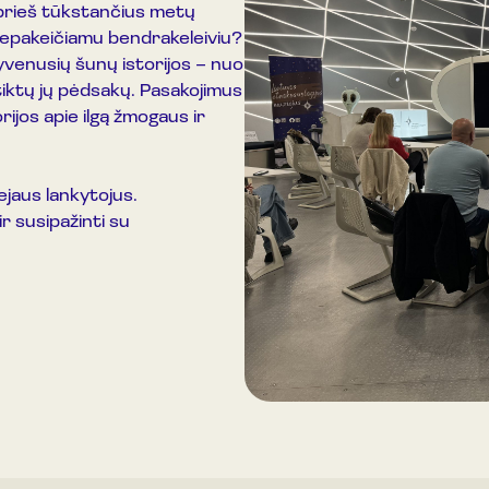
 prieš tūkstančius metų
 nepakeičiamu bendrakeleiviu?
gyvenusių šunų istorijos – nuo
tiktų jų pėdsakų. Pasakojimus
ijos apie ilgą žmogaus ir
ejaus lankytojus.
r susipažinti su