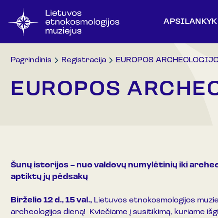
APSILANKYK
Pagrindinis
Registracija
EUROPOS ARCHEOLOGIJO
EUROPOS ARCHEO
Šunų istorijos – nuo valdovų numylėtinių iki arche
aptiktų jų pėdsakų
Birželio 12 d., 15 val.,
Lietuvos etnokosmologijos muzi
archeologijos dieną! Kviečiame į susitikimą, kuriame išgir