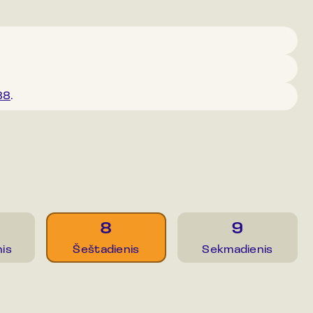
88
.
8
9
is
Šeštadienis
Sekmadienis