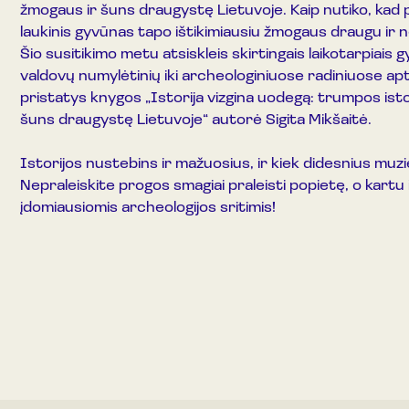
žmogaus ir šuns draugystę Lietuvoje. Kaip nutiko, kad
laukinis gyvūnas tapo ištikimiausiu žmogaus draugu ir
Šio susitikimo metu atsiskleis skirtingais laikotarpiais 
valdovų numylėtinių iki archeologiniuose radiniuose ap
pristatys knygos „Istorija vizgina uodegą: trumpos istor
šuns draugystę Lietuvoje“ autorė Sigita Mikšaitė.
Istorijos nustebins ir mažuosius, ir kiek didesnius muzi
Nepraleiskite progos smagiai praleisti popietę, o kartu i
įdomiausiomis archeologijos sritimis!