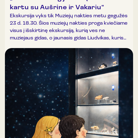
kartu su Aušrine ir Vakariu“
Ekskursija vyks tik Muziejų nakties metu gegužės
23 d. 18.30. Šios muziejų nakties proga kviečiame
visus į išskirtinę ekskursiją, kurią ves ne
muziejaus gidas, o jaunasis gidas Liudvikas, kuris
dar tik pradėjo domėtis astronomija, tačiau tikrai
turi ką papasakoti apie etnokosmologiją vaiko
akimis!