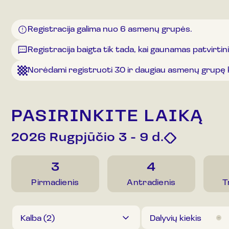
Registracija galima nuo 6 asmenų grupės.
Registracija baigta tik tada, kai gaunamas patvirtin
Norėdami registruoti 30 ir daugiau asmenų grupę 
PASIRINKITE LAIKĄ
2026 Rugpjūčio 3 - 9
d.
3
4
Pirmadienis
Antradienis
T
Kalba (
2
)
Dalyvių kiekis