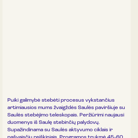
Puiki galimybė stebėti procesus vykstančius
artimiausios mums žvaigždės Saulės paviršiuje su
Saulės stebėjimo teleskopais. Peržiūrimi naujausi
duomenys iš Saulę stebinčių palydovų.
Supažindinama su Saulės aktyvumo ciklais ir
pašvaisčių reiškiniais. Programos trukmė 45-60