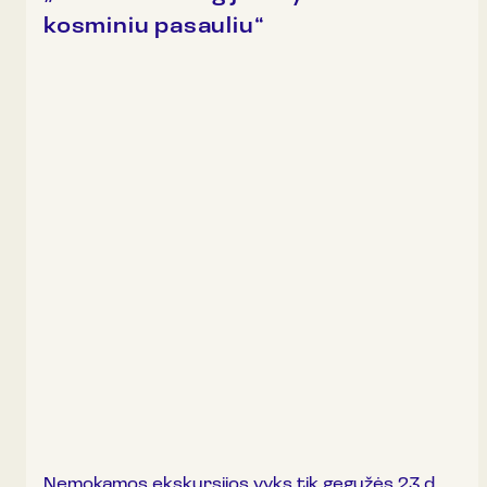
kosminiu pasauliu“
Nemokamos ekskursijos vyks tik gegužės 23 d.,