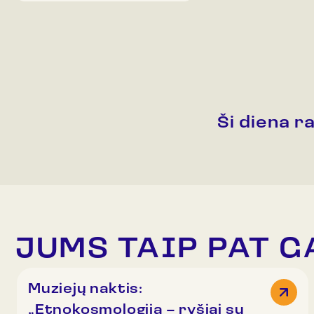
Ši diena r
JUMS TAIP PAT G
Muziejų naktis:
„Etnokosmologija – ryšiai su