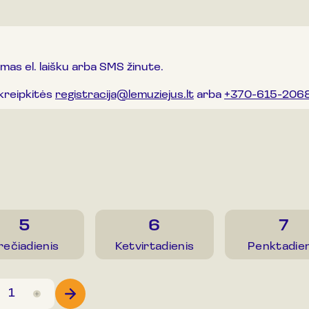
imas el. laišku arba SMS žinute.
kreipkitės
registracija@lemuziejus.lt
arba
+370-615-206
5
6
7
rečiadienis
Ketvirtadienis
Penktadien