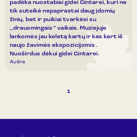
padėka nuostabiai gidei Gintarei, kuri ne
tik suteikė nepaprastai daug įdomių
žinių, bet ir puikiai tvarkėsi su
,,drausmingais " vaikais. Muziejuje
lankomės jau keletą kartų ir kas kart iš
naujo žavimės ekspozicijomis .
Nuoširdus dėkui gidei Gintarei.
Aušra
1