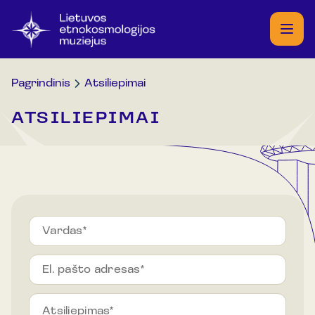
Pagrindinis
Atsiliepimai
ATSILIEPIMAI
V
a
r
d
a
s
Vardas
*
S
u
El. pašto adresas
*
ti
ki
Atsiliepimas
*
m