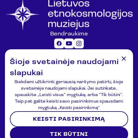
Bendraukime
Informacija lankytojams
Šioje svetainėje naudojami
registracija@lemuziejus.lt
+370 6 152 0688
slapukai
Kiti klausimai
Siekdami užtikrinti geriausią naršymo patirtį, šioje
info@etnokosmomuziejus.lt
svetainėje naudojami slapukai. Jei sutinkate,
+370 3 834 5424
spauskite „Leisti visus“ mygtuką, arba “Tik būtini”.
Adresas
Taip pat galite keisti savo pasirinkimus spausdami
Kulionių k., Žvaigždžių g. 10, Čiulėnų
mygtuką „Keisti pasirinkimą“
sen., Molėtų r.
KEISTI PASIRINKIMĄ
P./d. Nr.44, LT-33354, Molėtai
Registracija
Naujienos
Apie muziejų
Kontaktai
TIK BŪTINI
Sąlygos ir nuostatos
Privatumo politika