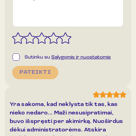
a
s
p
a
š
t
o
S
*
Sutinku su
Sąlygomis ir nuostatomis
u
t
PATEIKTI
i
k
i
m
a
s
Yra sakoma, kad neklysta tik tas, kas
nieko nedaro... Maži nesusipratimai,
buvo išspręsti per akimirką. Nuoširdus
dėkui administratorėms. Atskira