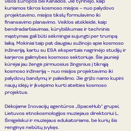
visos Europos bei Kanados. Jie tyrinėjo, kaip
kuriamos tikros kosmoso misijos – nuo palydovo
projektavimo, misijos tikslų formulavimo iki
finansavimo planavimo. Veiklos atskleidė, kaip
bendradarbiavimas, kūrybiškumas ir techninis
mąstymas gali būti sėkmingai sujungti per trumpą
laiką. Mokiniai taip pat daugiau sužinojo apie kosmoso
inžineriją, kartu su ESA ekspertais nagrinėjo studijų ir
karjeros galimybes kosmoso sektoriuje. Šie jaunieji
kūrėjai jau žengė pirmuosius žingsnius į tikrąją
kosmoso inžineriją – nuo misijos projektavimo iki
palydovų bandymų ir paleidimo. Jie grįžo namo kupini
naujų idėjų ir įkvėpimo kurti ateities kosmoso
projektus.
Dėkojame Inovacijų agentūros „SpaceHub“ grupei,
Lietuvos etnokosmologijos muziejaus direktoriui L.
Šmigelskui ir muziejaus edukatoriams, be kurių šis
renginys nebūtų įvykęs.