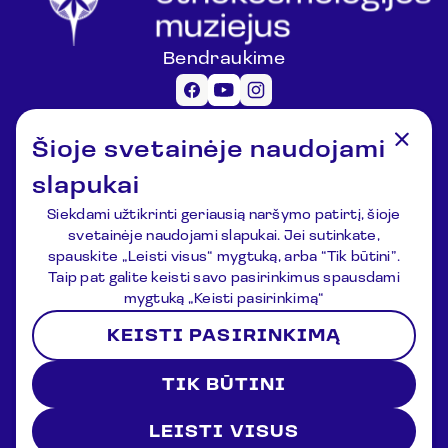
Bendraukime
Informacija lankytojams
Šioje svetainėje naudojami
registracija@lemuziejus.lt
+370 6 152 0688
slapukai
Kiti klausimai
Siekdami užtikrinti geriausią naršymo patirtį, šioje
info@etnokosmomuziejus.lt
svetainėje naudojami slapukai. Jei sutinkate,
+370 3 834 5424
spauskite „Leisti visus“ mygtuką, arba “Tik būtini”.
Adresas
Taip pat galite keisti savo pasirinkimus spausdami
Kulionių k., Žvaigždžių g. 10, Čiulėnų
mygtuką „Keisti pasirinkimą“
sen., Molėtų r.
KEISTI PASIRINKIMĄ
P./d. Nr.44, LT-33354, Molėtai
Registracija
Naujienos
Apie muziejų
Kontaktai
TIK BŪTINI
Sąlygos ir nuostatos
Privatumo politika
2026 © Lithuanian Ethnocosmology Museum. All rights
reserved
LEISTI VISUS