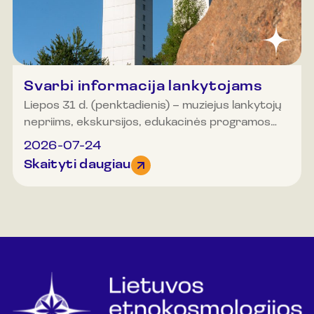
val. Organizuotos grupės (20 ir daugiau asmenų)
gali registruotis ir kitu laiku.Dėmesio!
Ekskursijoje gali dalyvauti ribotas dalyvių
skaičius, todėl rekomenduojame registruotis.
Svarbi informacija lankytojams
Liepos 31 d. (penktadienis) – muziejus lankytojų
nepriims, ekskursijos, edukacinės programos
bus neorganizuojamos.
2026-07-24
Skaityti daugiau