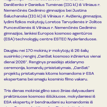
Danilčenko ir Danielius Tumėnas (IIG kl.) iš Vilniaus r.
Nemenčinės Gedimino gimnazijos bei Justina
Šaluchanska (IIG kl.) iš Vilniaus r. Avižienių gimnazijos,
lydimi fizikos mokytojų Loretos Tarvydienės ir Jolitos
Puncevičienės iš Vilniaus r. Nemenčinės Gedimino
gimnazijos, lankėsi Europos kosmoso agentūros
(ESA) technologijų centre ESTEC Nyderlanduose.
Daugiau nei 170 mokinių ir mokytojų iš 26 šalių
susirinko į renginį „CanSat kosmoso inžinierius vienai
dienai 2026“. Renginys prasidėjo atidarymo
ceremonija, komandų prisistatymais, „CanSat“
projektų pristatymais kitoms komandoms ir ESA
ekspertams bei smagiu kosminio filmo vakaru.
Tris dienas mokiniai gilino savo žinias dalyvaudami
praktiniuose kosmoso iššūkiuose, mokydamiesi iš
ESA ekspertų ir bendraudami su komandomis iš