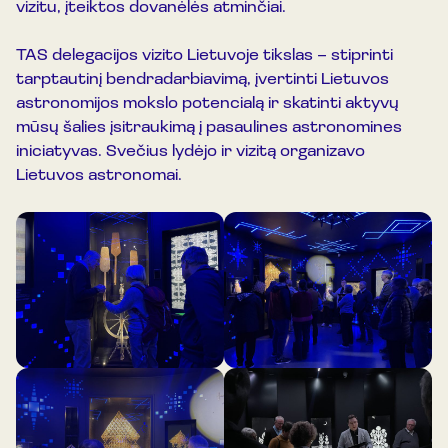
vizitu, įteiktos dovanėlės atminčiai.
TAS delegacijos vizito Lietuvoje tikslas – stiprinti
tarptautinį bendradarbiavimą, įvertinti Lietuvos
astronomijos mokslo potencialą ir skatinti aktyvų
mūsų šalies įsitraukimą į pasaulines astronomines
iniciatyvas. Svečius lydėjo ir vizitą organizavo
Lietuvos astronomai.