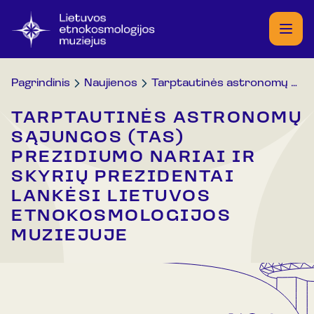
Pagrindinis
Naujienos
Tarptautinės astronomų sąjungos (TAS) prezidiumo nariai ir skyrių prezidentai lankėsi Lietuvos etnokosmologijos muziejuje
TARPTAUTINĖS ASTRONOMŲ
SĄJUNGOS (TAS)
PREZIDIUMO NARIAI IR
SKYRIŲ PREZIDENTAI
LANKĖSI LIETUVOS
ETNOKOSMOLOGIJOS
MUZIEJUJE