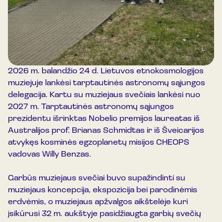
2026 m. balandžio 24 d. Lietuvos etnokosmologijos
muziejuje lankėsi tarptautinės astronomų sąjungos
delegacija. Kartu su muziejaus svečiais lankėsi nuo
2027 m. Tarptautinės astronomų sąjungos
prezidentu išrinktas Nobelio premijos laureatas iš
Australijos prof. Brianas Schmidtas ir iš Šveicarijos
atvykęs kosminės egzoplanetų misijos CHEOPS
vadovas Willy Benzas.
Garbūs muziejaus svečiai buvo supažindinti su
muziejaus koncepcija, ekspozicija bei parodinėmis
erdvėmis, o muziejaus apžvalgos aikštelėje kuri
įsikūrusi 32 m. aukštyje pasidžiaugta garbių svečių