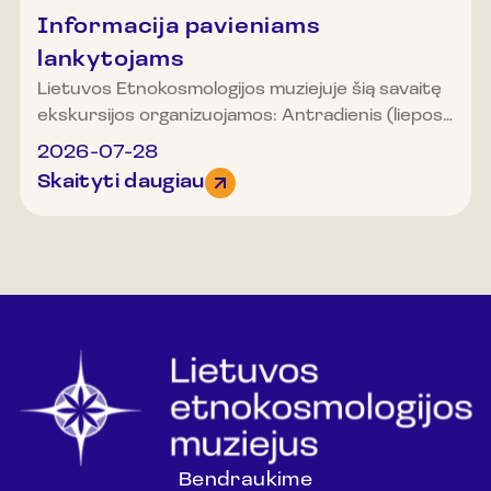
Informacija pavieniams
lankytojams
Lietuvos Etnokosmologijos muziejuje šią savaitę
ekskursijos organizuojamos: Antradienis (liepos
28 d.): 10.00, 11.30, 12.00, 13.00, 13.30, 14.00,
2026-07-28
14.30 (EN. k), 15.00, 16.00, 17.00 ir 18.00 val.
Skaityti daugiau
Trečiadienis (liepos 29 d.): 10.00, 11.00, 12.00,
13.00, 13.30 (EN. k), 14.00, 14.30 (EN. k), 15.00,
16.00, 17.00 ir 18.00 val. Ketvirtadienis (liepos 30
d.): 10.00, 11.00, 11.30, 12.00, 12.30, 13.00, 13.30,
14.00, 14.30 (EN.k), 15.00, 16.00, 17.00 ir 18.00
val. Penktadienis (liepos 31 d.): muziejus nedirbs.
Šeštadienis (rugpjūčio 1 d.): 11.30, 12.00, 13.30,
14.00, 14.30, 16.00 (EN.k), 16.30, 17.00 ir 18.00
val. Sekmadienis (rugpjūčio 2 d.): 11.00, 12.00,
12.30, 13.00, 13.30, 14.00, 14.30, 15.00 ir 16.00
val. Organizuotos grupės (20 ir daugiau asmenų)
Bendraukime
gali registruotis ir kitu laiku.Dėmesio!