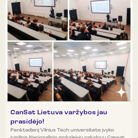
13.00, 14.00 ir 15.00 val. Penktadienis (gruodžio
5 d.): 10.00, 11.00, 12.00, 13.00, 14.00 ir 15.00 val.
Šeštadienis (gruodžio 6 d.): 11.00, 13.00, 14.00,
15.00 ir 16.00 val. Sekmadienis (gruodžio 7 d. ):
muziejus nedirbs. Organizuotos grupės (20 ir
daugiau asmenų) gali registruotis ir kitu laiku.
Dėmesio! Ekskursijoje gali dalyvauti ribotas
dalyvių skaičius, todėl rekomenduojame
registruotis. Daugiau informacijos ir registracija
telefonu +37061520688.
CanSat Lietuva varžybos jau
prasidėjo!
Penktadienį Vilnius Tech universitete įvyko
įvadinis Nacionalinio moksleivių palydovų Cansat