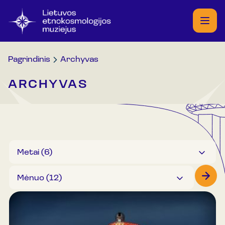
Pagrindinis
Archyvas
ARCHYVAS
Metai (
6
)
Mėnuo (
12
)
2026
2025
2024
Sausis
2023
Vasaris