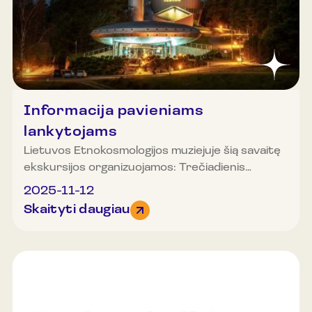
skaičius, todėl rekomenduojame registruotis.
Daugiau informacijos ir registracija telefonu
+37061520688.
Informacija pavieniams
lankytojams
Lietuvos Etnokosmologijos muziejuje šią savaitę
ekskursijos organizuojamos: Trečiadienis
(lapkričio 12 d.): 10.00, 12.00, 13.00, 14.00 ir
2025-11-12
15.00 val. Ketvirtadienis (lapkričio 13 d.): 10.00,
Skaityti daugiau
11.00, 12.00, 13.00, 14.00 ir 15.00 val.
Penktadienis (lapkričio 14 d.): 11.00, 12.00, 13.00,
14.00 ir 15.00 val. Šeštadienis (lapkričio 15 d.):
12.00, 13.00, 13.30, 14.00, 15.00 ir 16.00 val.
Sekmadienis (lapkričio 16 d.): muziejus nedirbs.
Organizuotos grupės (20 ir daugiau asmenų) gali