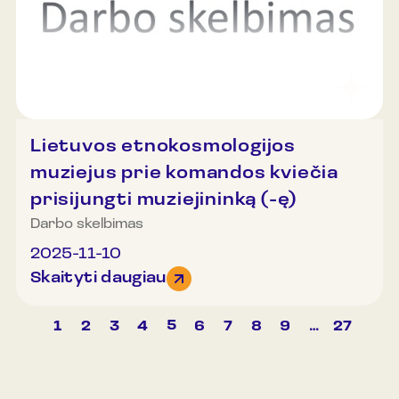
registruotis ir kitu laiku. Dėmesio! Ekskursijoje
gali dalyvauti ribotas dalyvių skaičius, todėl
rekomenduojame registruotis. Daugiau
informacijos ir registracija telefonu
+37061520688.
Lietuvos etnokosmologijos
muziejus prie komandos kviečia
prisijungti muziejininką (-ę)
Darbo skelbimas
2025-11-10
Skaityti daugiau
5
1
2
3
4
6
7
8
9
…
27