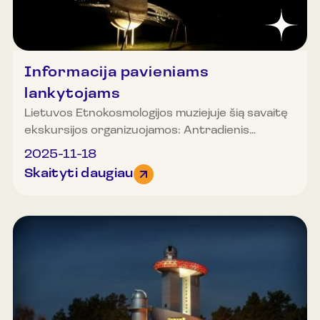
gali dalyvauti ribotas dalyvių skaičius, todėl
rekomenduojame registruotis. Daugiau
informacijos ir registracija telefonu
+37061520688.
Informacija pavieniams
lankytojams
Lietuvos Etnokosmologijos muziejuje šią savaitę
ekskursijos organizuojamos: Antradienis
(lapkričio 18 d.): 10.00, 13.00,14.00 ir 15.00 val.
2025-11-18
Trečiadienis (lapkričio 19 d.): 10.00, 11.00, 12.00,
Skaityti daugiau
13.00, 14.00 ir 15.00 val. Ketvirtadienis (lapkričio
20 d.): 10.00, 11.00, 12.00, 13.00, 14.00 ir 15.00
val. Penktadienis (lapkričio 21 d.): 10.00, 12.00,
13.00, 14.00 ir 15.00 val. Šeštadienis (lapkričio
22 d.): 11.00, 12.00, 13.00, 13.30, 14.00, 15.00 ir
16.00 val. Sekmadienis (lapkričio 23 d.): muziejus
nedirbs. Organizuotos grupės (20 ir daugiau
asmenų) gali registruotis ir kitu laiku. Dėmesio!
Ekskursijoje gali dalyvauti ribotas dalyvių