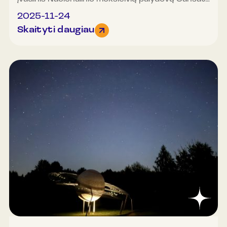
seminaras. Dalyvavo daugiau nei šimtas
2025-11-24
moksleivių ir mokytojų iš Vilniaus, Kauno, Trakų,
Skaityti daugiau
Nemenčinės, Avižienių, Riešės, Švenčionėlių,
Molėtų, Utenos, Anykščių, Panevėžio, Šiaulių,
Klaipėdos, Kelmės, Garliavos, Alytaus. Šis
sezonas yra gausiausias dalyvių ir komandų
skaičiumi. Susirinkusius, konkurso organizatorių
vardu, pasveikino Lietuvos etnokosmologijos
muziejaus direktorius Linas Šmigelskas, o
Inovacijų agentūros LT Space Hub vadovė Eglė
Elena Šataitė pristatė pagrindinį prizą – kelionę į
Nyderlandus, į Europos kosmoso agentūros
centrą. Nuotoliu prisijungė ir dalyvius pasveikino
konkurso rėmėjas dr. Vladas Lašas. Renginyje
dalyvavo rėmėjų Kongsberg NanoAvionics
atstovas inžinierius Justas Mižutavičius
papasakojo apie kosminių palydovų gamybą,
pademonstravo 6U palydovo modelį, atsakė į