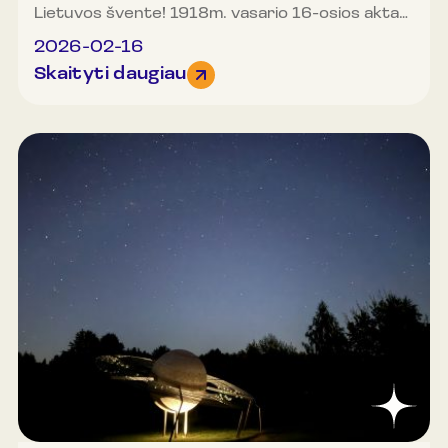
Lietuvos švente! 1918m. vasario 16-osios aktas,
kurį pasirašė 20 signatarų, tapo pagrindu, kuris
2026-02-16
vienijo žmones kovojusius už laisvą ir
Skaityti daugiau
nepriklausomą Lietuvą. Sveikiname su
valstybingumo tąsa, kuriai daugiau nei 1000
metų!