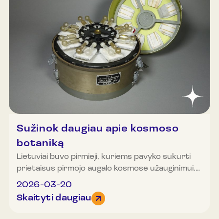
2022
Kovas
2021
Balandis
Gegužė
Birželis
Liepa
Rugpjūtis
Rugsėjis
Spalis
Lapkritis
Gruodis
Sužinok daugiau apie kosmoso
botaniką
Lietuviai buvo pirmieji, kuriems pavyko sukurti
prietaisus pirmojo augalo kosmose užauginimui.
Kviečiame pasiklausyti interviu su mokslininke D.
2026-03-20
Švegždiene.
Skaityti daugiau