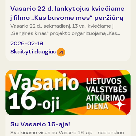
Vasario 22 d. lankytojus kviečiame
į filmo „Kas buvome mes“ peržiūrą
Vasario 22 d., sekmadienį, 13 val. kviečiame į
„Sengirės kinas“ projekto organizuojamą „Kas
buvome mes“ filmo peržiūrą Lietuvos
2026-02-19
etnokosmologijos muziejuje.
Skaityti daugiau
Su Vasario 16-ąja!
Sveikiname visus su Vasario 16-ąja – nacionaline