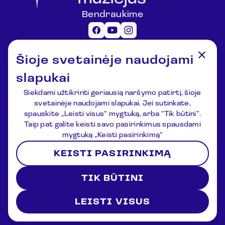
Bendraukime
Informacija lankytojams
Šioje svetainėje naudojami
registracija@lemuziejus.lt
+370 6 152 0688
slapukai
Kiti klausimai
Siekdami užtikrinti geriausią naršymo patirtį, šioje
info@etnokosmomuziejus.lt
svetainėje naudojami slapukai. Jei sutinkate,
+370 3 834 5424
spauskite „Leisti visus“ mygtuką, arba “Tik būtini”.
Adresas
Taip pat galite keisti savo pasirinkimus spausdami
Kulionių k., Žvaigždžių g. 10, Čiulėnų
mygtuką „Keisti pasirinkimą“
sen., Molėtų r.
KEISTI PASIRINKIMĄ
P./d. Nr.44, LT-33354, Molėtai
Registracija
Naujienos
Apie muziejų
Kontaktai
TIK BŪTINI
Sąlygos ir nuostatos
Privatumo politika
2026 © Lithuanian Ethnocosmology Museum. All rights
reserved
LEISTI VISUS