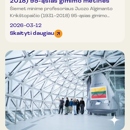
2018) 95-ąsias gimimo metines
Šiemet minime profesoriaus Juozo Algimanto
Krikštopaičio (1931–2018) 95-ąsias gimimo
metines. Kaune gimęs mokslininkas buvo
2026-03-12
išskirtinė asmenybė Lietuvos akademiniame
Skaityti daugiau
gyvenime – chemikas, mokslo istorikas ir
filosofas. Savo veikloje jis sujungė skirtingas
mokslo sritis: pradėjęs kaip fizikinės chemijos
tyrėjas, vėliau tapo vienu svarbiausių Lietuvos
mokslo istorijos ir filosofijos tyrėjų. Per savo
gyvenimą profesorius parašė 17 knygų ir
monografijų, paskelbė apie 300 mokslinių
straipsnių, taip pat daug mokslo populiarinimo ir
eseistikos tekstų. Jis aktyviai dalyvavo
akademiniame gyvenime – dėstė Vytauto
Didžiojo, Kauno technologijos ir Vilniaus
pedagoginiame universitetuose, prisidėjo prie
Vytauto Didžiojo universiteto atkūrimo, ilgus
metus vadovavo Lietuvos mokslo istorikų ir