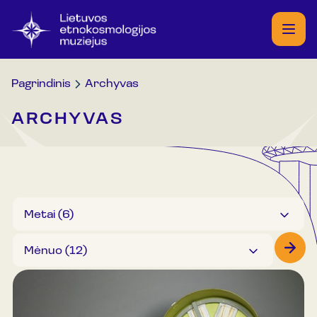
Pagrindinis
Archyvas
ARCHYVAS
Metai (
6
)
Mėnuo (
12
)
2026
2025
2024
Sausis
2023
Vasaris